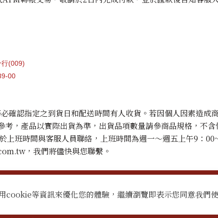
分行
(009)
89-00
請務必確認指定之到貨日和配送時間有人收貨。若因個人因素造成
供參考，產品以實際出貨為準，出貨品項數量請參商品規格，不
請於上班時間與客服人員聯絡，上班時間為週一～週五上午9：00~下
ruit.com.tw，我們將儘快與您聯繫。
服務
用cookie等資訊來優化您的體驗，繼續瀏覽即表示您同意我們
768-3277
使用條款
.tw
隱私權政策