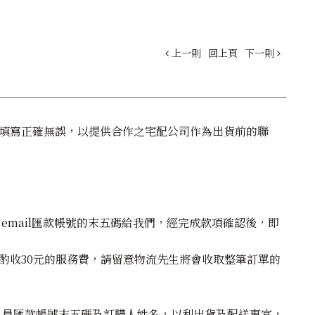
上一則
回上頁
下一則
料填寫正確無誤，以提供合作之宅配公司作為出貨前的聯
email匯款帳號的末五碼給我們，經完成款項確認後，即
酌收30元的服務費，請留意物流先生將會收取整筆訂單的
人員匯款帳號末五碼及訂購人姓名，以利出貨及配送事宜，