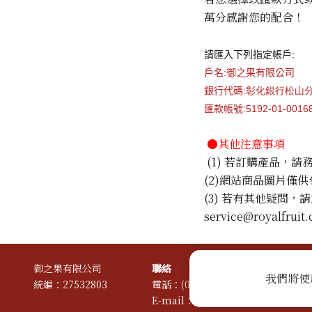
萬分感謝您的配合！
請匯入下列指定帳戶:
戶名
:
御之果有限公司
銀行代碼
:彰化
銀行松山
匯款帳號
:5192-01-0016
●其他注意事項
(1) 若訂購產品，
(2)網站商品圖片僅
(3) 若有其他疑問，
service@royalf
御之果有限公司
聯絡
我們將使
統編：27532803
電話：
(02)27683188~9
傳真：(02)2
E-mail：
service@royalfruit.com