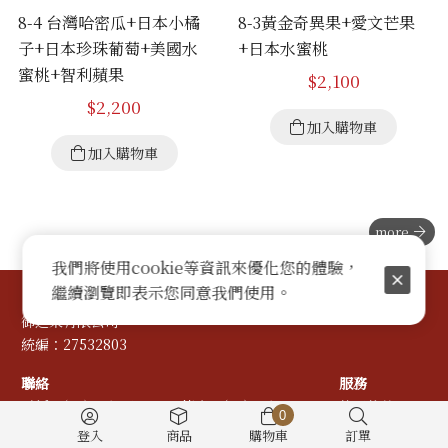
8-4 台灣哈密瓜+日本小橘
8-3黃金奇異果+愛文芒果
子+日本珍珠葡萄+美國水
+日本水蜜桃
蜜桃+智利蘋果
$
2,100
$
2,200
加入購物車
加入購物車
more
我們將使用cookie等資訊來優化您的體驗，
繼續瀏覽即表示您同意我們使用。
御之果有限公司
統編：27532803
聯絡
服務
電話：
(02)27683188~9
傳真：(02)2768-3277
使用條款
0
E-mail：
service@royalfruit.com.tw
隱私權政策
登入
商品
購物車
訂單