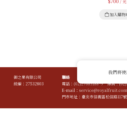
$
700
/ 元
加入購物
我們將使
御之果有限公司
聯絡
統編：27532803
電話：
(02)27683188~9
傳真：(02)2
E-mail：
service@royalfruit.com
門市地址：臺北市信義區松信路117號1
Copyright © 2023 御之果有限公司
Powerd by Webdo