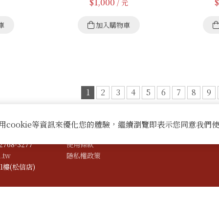
$
1,000
$
/ 元
車
加入購物車
1
2
3
4
5
6
7
8
9
用cookie等資訊來優化您的體驗，繼續瀏覽即表示您同意我們
服務
768-3277
使用條款
.tw
隱私權政策
樓(松信店)