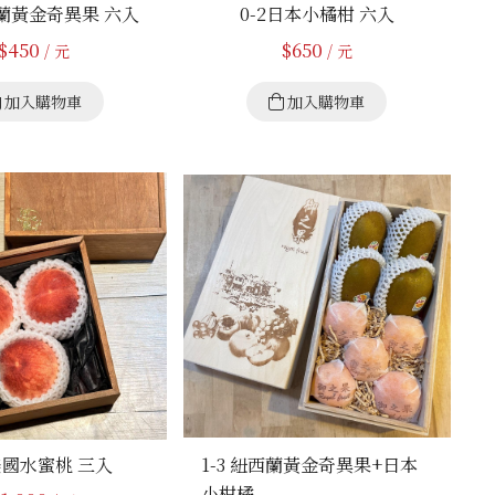
西蘭黃金奇異果 六入
0-2日本小橘柑 六入
$
450
$
650
/ 元
/ 元
加入購物車
加入購物車
 美國水蜜桃 三入
1-3 紐西蘭黃金奇異果+日本
小柑橘