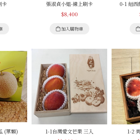
刷卡
張淑貞小姐-線上刷卡
0-1 紐
$
8,400
車
加入購物車
 (單顆)
1-1台灣愛文芒果 三入
1-2