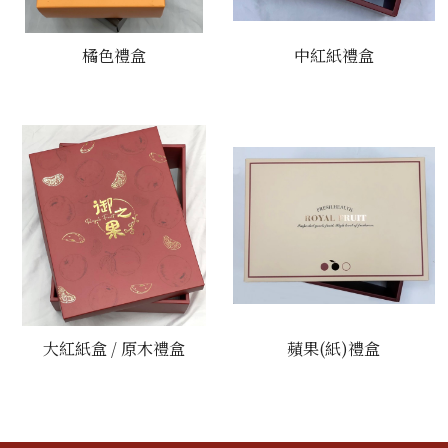
橘色禮盒
中紅紙禮盒
大紅紙盒 / 原木禮盒
蘋果(紙)禮盒