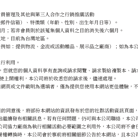
、會員管理及其他與第三人合作之行銷推廣活動
電子郵件信箱）、特徵類（年齡、性別、出生年月日等）。
六個月；若非會員則於該蒐集個人資料之目的消失後六個月。
在地，目前為台灣地區。
商（例如：提供物流、金流或活動贈品、展示品之廠商）；如為本
進行利用。
規定，您就您的個人資料享有查詢或請求閱覽、請求製給複製本、
使上開權利，本公司將於收悉您的請求後，儘速處理。
相關網頁或文件載明為選填者，僅為提供您使用本網站更佳體驗，
取得您的同意後，將部份本網站的資訊發布於您的社群活動資訊頁
站繼續發布相關訊息。若有任何問題，仍可與本公司聯絡，本公
公司協力廠商為執行相關活動必要範圍之利用外，本公司將不會
營權轉換時，本公司會於事前將相關細節公告於本網站，且本公